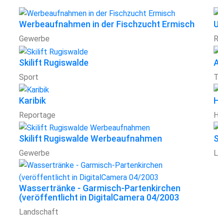
Werbeaufnahmen in der Fischzucht Ermisch
Gewerbe
R
Skilift Rugiswalde
A
Sport
T
Karibik
Reportage
H
Skilift Rugiswalde Werbeaufnahmen
S
Gewerbe
L
Wassertränke - Garmisch-Partenkirchen
(veröffentlicht in DigitalCamera 04/2003
Landschaft