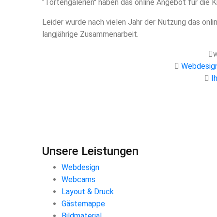
"Tortengalerien" haben das online Angebot für die 
Leider wurde nach vielen Jahr der Nutzung das onli
langjährige Zusammenarbeit.
w
Webdesign
I
Unsere Leistungen
Webdesign
Webcams
Layout & Druck
Gästemappe
Bildmaterial