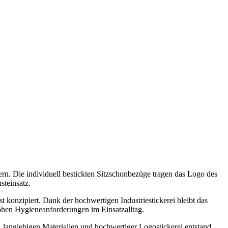
ern. Die individuell bestickten Sitzschonbezüge tragen das Logo des
steinsatz.
 konzipiert. Dank der hochwertigen Industriestickerei bleibt das
ohen Hygieneanforderungen im Einsatzalltag.
 langlebigen Materialien und hochwertiger Logostickerei entstand